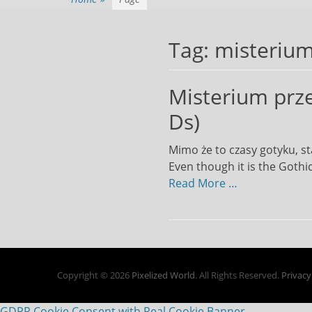
Tag:
misteriu
Misterium prze
Ds)
Mimo że to czasy gotyku, st
Even though it is the Gothi
Read More …
Copyright © 2026
Pixelized World
. All Rights Reserved.
Privacy
GDPR Cookie Consent with Real Cookie Banner