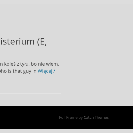
sterium (E,
 koleś z tyłu, bo nie wiem.
ho is that guy in
Więcej /
Full Frame by
Catch Themes