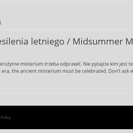
m
silenia letniego / Midsummer Mi
arożytne misterium trzeba odprawić. Nie pytajcie kim jest ten
c era, the ancient misterium must be celebrated. Don’t ask w
 Policy