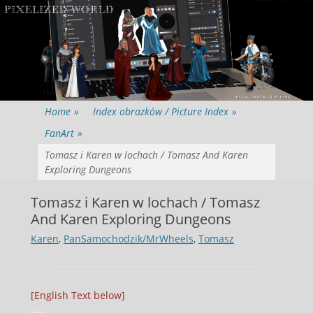
Home
»
Index obrazków / Picture Index
»
FanArt
»
Tomasz i Karen w lochach / Tomasz And Karen
Exploring Dungeons
Tomasz i Karen w lochach / Tomasz
And Karen Exploring Dungeons
Karen
, 
PanSamochodzik/MrWheels
, 
Tomasz
[English Text below]