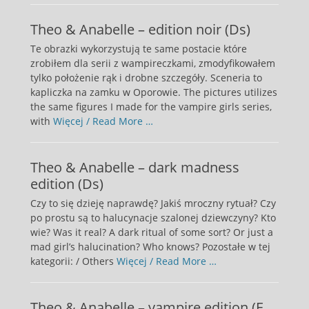
Theo & Anabelle – edition noir (Ds)
Te obrazki wykorzystują te same postacie które
zrobiłem dla serii z wampireczkami, zmodyfikowałem
tylko położenie rąk i drobne szczegóły. Sceneria to
kapliczka na zamku w Oporowie. The pictures utilizes
the same figures I made for the vampire girls series,
with
Więcej / Read More …
Theo & Anabelle – dark madness
edition (Ds)
Czy to się dzieję naprawdę? Jakiś mroczny rytuał? Czy
po prostu są to halucynacje szalonej dziewczyny? Kto
wie? Was it real? A dark ritual of some sort? Or just a
mad girl’s halucination? Who knows? Pozostałe w tej
kategorii: / Others
Więcej / Read More …
Theo & Anabelle – vampire edition (E,