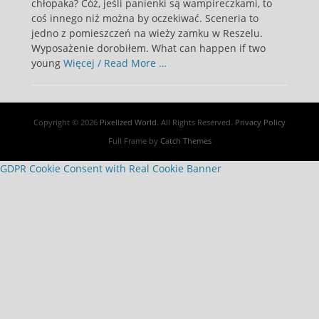
chłopaka? Cóż, jeśli panienki są wampireczkami, to
coś innego niż można by oczekiwać. Sceneria to
jedno z pomieszczeń na wieży zamku w Reszelu.
Wyposażenie dorobiłem. What can happen if two
young
Więcej / Read More …
Copyright © 2026
Pixelized World
. All Rights Reserved.
Privacy Policy
Full Frame by
Catch Themes
GDPR Cookie Consent with Real Cookie Banner