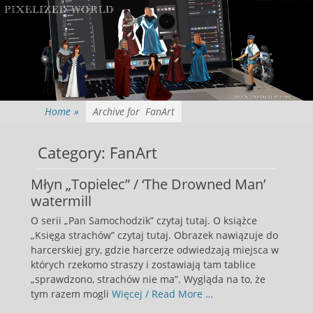
Home
»
Archive for
FanArt
Category:
FanArt
Młyn „Topielec” / ‘The Drowned Man’
watermill
O serii „Pan Samochodzik” czytaj tutaj. O książce
„Księga strachów” czytaj tutaj. Obrazek nawiązuje do
harcerskiej gry, gdzie harcerze odwiedzają miejsca w
których rzekomo straszy i zostawiają tam tablice
„sprawdzono, strachów nie ma”. Wygląda na to, że
tym razem mogli
Więcej / Read More …