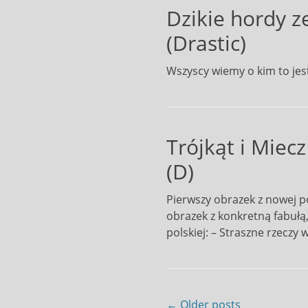
Dzikie hordy z
(Drastic)
Wszyscy wiemy o kim to jest!
Trójkąt i Miecz
(D)
Pierwszy obrazek z nowej po
obrazek z konkretną fabułą
polskiej: – Straszne rzeczy 
Post
← Older posts