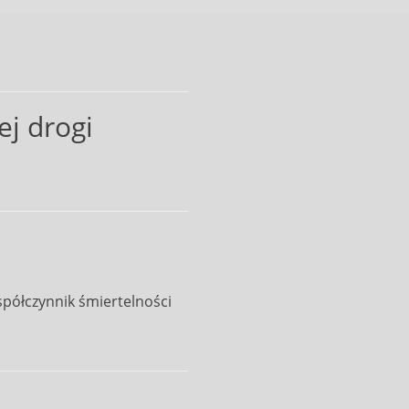
ej drogi
spółczynnik śmiertelności