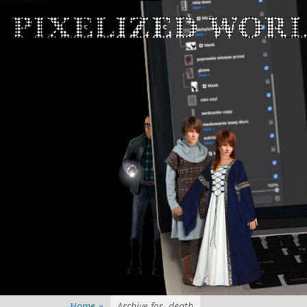
Home
»
Archive for
death